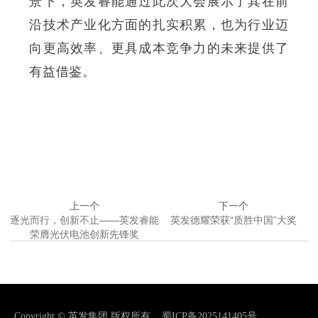
景下，英发睿能通过此次大会展示了其在前
沿技术产业化方面的扎实积累，也为行业迈
向更高效率、更具成本竞争力的未来提供了
有益借鉴。
上一个
下一个
逐光而行，创新不止——英发睿能
英发德耀荣获“质胜中国”大奖
荣膺光伏电池创新先锋奖
Copyright © 英发集团 版权所有
蜀ICP备2025141405号