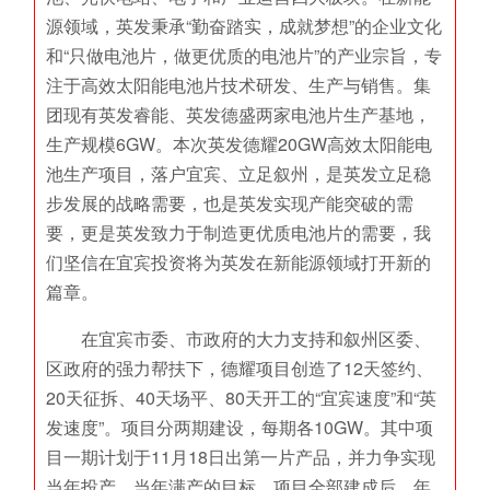
源领域，英发秉承“勤奋踏实，成就梦想”的企业文化
和“只做电池片，做更优质的电池片”的产业宗旨，专
注于高效太阳能电池片技术研发、生产与销售。集
团现有英发睿能、英发德盛两家电池片生产基地，
生产规模6GW。本次英发德耀20GW高效太阳能电
池生产项目，落户宜宾、立足叙州，是英发立足稳
步发展的战略需要，也是英发实现产能突破的需
要，更是英发致力于制造更优质电池片的需要，我
们坚信在宜宾投资将为英发在新能源领域打开新的
篇章。
在宜宾市委、市政府的大力支持和叙州区委、
区政府的强力帮扶下，德耀项目创造了12天签约、
20天征拆、40天场平、80天开工的“宜宾速度”和“英
发速度”。项目分两期建设，每期各10GW。其中项
目一期计划于11月18日出第一片产品，并力争实现
当年投产、当年满产的目标。项目全部建成后，年