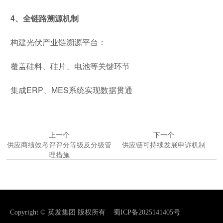
4、全链路溯源机制
构建光伏产业链溯源平台：
覆盖硅料、硅片、电池等关键环节
集成ERP、MES系统实现数据贯通
上一个
下一个
供应商绩效考评评分等级及分级管
供应链可持续发展申诉机制
理措施
Copyright © 英发集团 版权所有
蜀ICP备2025141405号