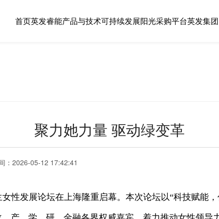
首页
英发睿能
产品与技术
可持续发展
阳光采购平台
英发集团
聚力她力量 驱动绿变革
间：
2026-05-12 17:42:41
锦玉兰女性发展论坛在上海隆重启幕。本次论坛以“科技赋能
政、产、学、研、金融各界权威嘉宾，着力推动女性领导