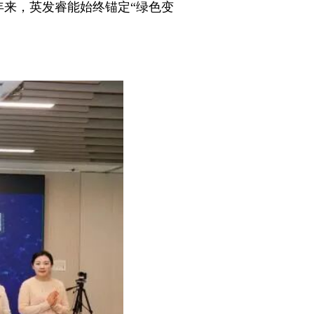
来，英发睿能始终锚定“绿色变