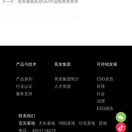
下一个
:
英发睿能再登GEI中国独角兽榜单
产品与技术
英发集团
可持续发展
产品系列
英发集团简介
ESG首页
行业认证
人才资源
环境
服务支持
社会
治理
ESG报告
联系我们
宜宾基地
天长基地
绵阳基地
印尼基地
其他
电话：
4001118319