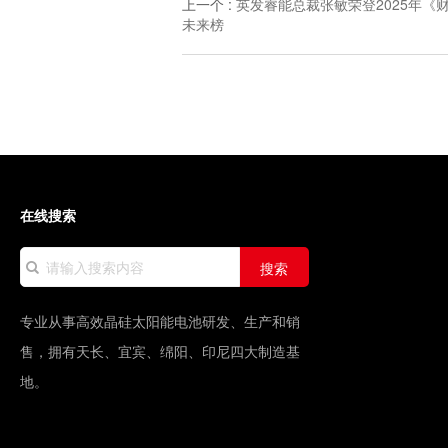
上一个
:
英发睿能总裁张敏荣登2025年《
未来榜
在线搜索
搜索
专业从事高效晶硅太阳能电池研发、生产和销
售，拥有天长、宜宾、绵阳、印尼四大制造基
地。