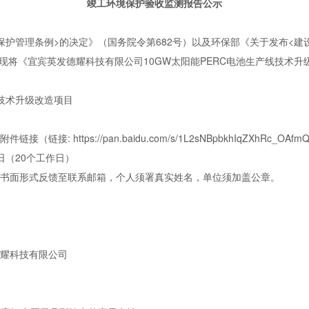
竣工环境保护验收监测报告公示
保护管理条例>的决定》（国务院令第682号）以及环保部《关于发布<建
，现将《宜宾英发德耀科技有限公司10GW太阳能PERC电池生产线技术
线技术升级改造项目
: https://pan.baidu.com/s/1L2sNBpbkhIqZXhRc_OAfmQ
28日（20个工作日）
书面形式反馈至联系邮箱，个人须署真实姓名，单位须加盖公章。
耀科技有限公司