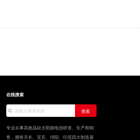
以上4年+或经理/部长以上2年+（必须）BI经验3年+（必须）
在线搜索
搜索
专业从事高效晶硅太阳能电池研发、生产和销
售，拥有天长、宜宾、绵阳、印尼四大制造基